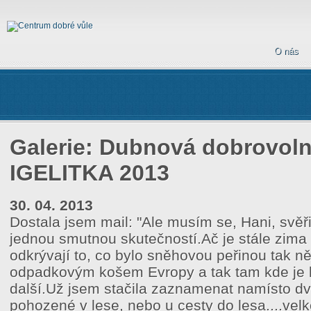
O nás
Galerie: Dubnová dobrovoln
IGELITKA 2013
30. 04. 2013
Dostala jsem mail: "Ale musím se, Hani, svěř
jednou smutnou skutečností.Ač je stále zima 
odkrývají to, co bylo sněhovou peřinou tak ně
odpadkovým košem Evropy a tak tam kde je 
další.Už jsem stačila zaznamenat namísto d
pohozené v lese, nebo u cesty do lesa....ve