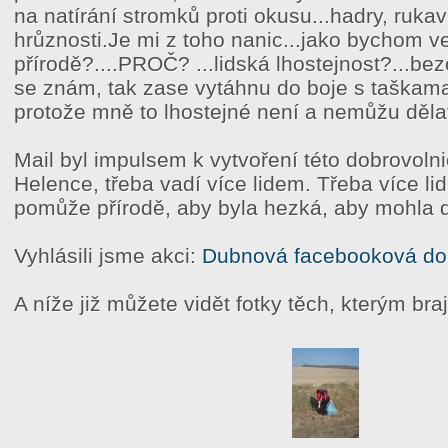
na natírání stromků proti okusu...hadry, rukavi
hrůznosti.Je mi z toho nanic...jako bychom ve
přírodě?....PROČ? ...lidská lhostejnost?...bez
se znám, tak zase vytáhnu do boje s taškama 
protože mně to lhostejné není a nemůžu dělat
Mail byl impulsem k vytvoření této dobrovolni
Helence, třeba vadí více lidem. Třeba více lid
pomůže přírodě, aby byla hezká, aby mohla 
Vyhlásili jsme akci:
Dubnová facebooková do
A níže již můžete vidět fotky těch, kterým braj