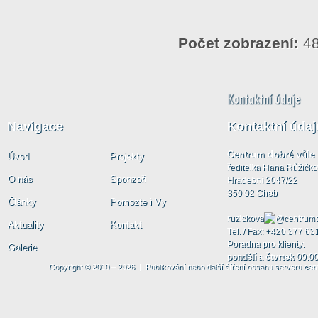
Počet zobrazení:
48
Navigace
Kontaktní údaj
Centrum dobré vůle
Úvod
Projekty
ředitelka Hana Růžičk
O nás
Sponzoři
Hradební 2047/22
350 02 Cheb
Články
Pomozte i Vy
ruzickova
centrumd
Aktuality
Kontakt
Tel. / Fax: +420 377 63
Poradna pro klienty:
Galerie
pondělí
a
čtvrtek
09:00
Copyright © 2010 – 2026 | Publikování nebo další šíření obsahu serveru
cen