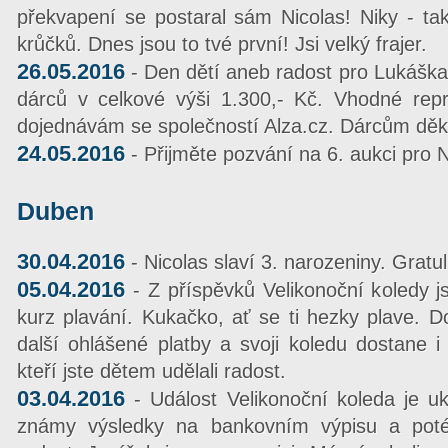
překvapení se postaral sám Nicolas! Niky - ta
krůčků. Dnes jsou to tvé první! Jsi velký frajer.
26.05.2016
- Den dětí aneb radost pro Lukáška:
dárců v celkové výši 1.300,- Kč. Vhodné repr
dojednávám se společností Alza.cz. Dárcům dě
24.05.2016
- Přijměte pozvání na 6. aukci pro N
Duben
30.04.2016
- Nicolas slaví 3. narozeniny. Gratu
05.04.2016
- Z příspěvků Velikonoční koledy j
kurz plavání. Kukačko, ať se ti hezky plave. D
další ohlášené platby a svoji koledu dostane
kteří jste dětem udělali radost.
03.04.2016
- Událost Velikonoční koleda je u
známy výsledky na bankovním výpisu a po