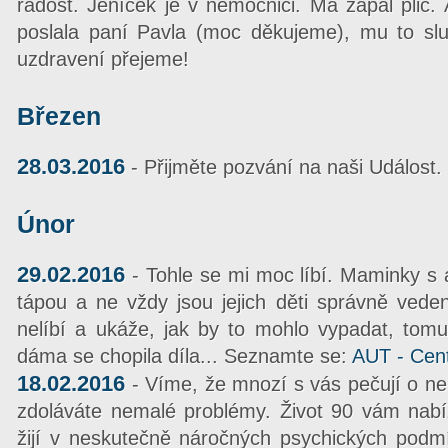
radost. Jeníček je v nemocnici. Má zápal plic
poslala paní Pavla (moc děkujeme), mu to slu
uzdravení přejeme!
Březen
28.03.2016
- Přijměte pozvání na naši Událost.
Únor
29.02.2016
- Tohle se mi moc líbí. Maminky s 
tápou a ne vždy jsou jejich děti správně ved
nelíbí a ukáže, jak by to mohlo vypadat, tom
dáma se chopila díla... Seznamte se:
AUT - Cent
18.02.2016
- Víme, že mnozí s vás pečují o ne
zdoláváte nemalé problémy. Život 90 vám nabí
žijí v neskutečně náročných psychických podm