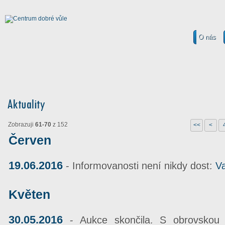
O nás
Zobrazuji
61-70
z 152
<<
<
Červen
19.06.2016
- Informovanosti není nikdy dost:
V
Květen
30.05.2016
- Aukce skončila. S obrovskou 