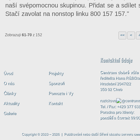
naší svépomocnou skupinou. Přidat se a sdílet 
Stačí zavolat na nonstop linku 800 157 157."
Zobrazuji
61-70
z 152
<<
<
Centrum dobré vůle
Úvod
Projekty
ředitelka Hana Růžičk
O nás
Sponzoři
Hradební 2047/22
350 02 Cheb
Články
Pomozte i Vy
ruzickova
centrumd
Aktuality
Kontakt
Tel. / Fax: +420 377 63
Poradna pro klienty:
Galerie
pondělí
a
čtvrtek
09:00
Copyright © 2010 – 2026 | Publikování nebo další šíření obsahu serveru
cen