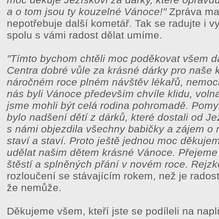
a o tom jsou ty kouzelné Vánoce!"
Zpráva ma
nepotřebuje další kometář. Tak se radujte i v
spolu s vámi radost dělat umíme.
"Tímto bychom chtěli moc poděkovat všem 
Centra dobré vůle za krásné dárky pro naše k
náročném roce plném návštěv lékařů, nemocnic
nás byli Vánoce především chvíle klidu, vol
jsme mohli být celá rodina pohromadě. Pomys
bylo nadšení dětí z dárků, které dostali od J
s námi objezdila všechny babičky a zájem o n
staví a staví. Proto ještě jednou moc děkuje
udělat našim dětem krásné Vánoce. Přejeme
štěstí a splněných přání v novém roce. Rejzk
rozloučení se stávajícím rokem, než je rado
že nemůže.
Děkujeme všem, kteří jste se podíleli na napl