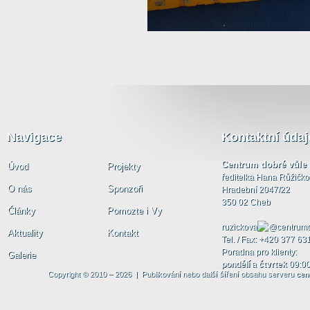
Navigace
Kontaktní údaj
Centrum dobré vůle
Úvod
Projekty
ředitelka Hana Růžičk
O nás
Sponzoři
Hradební 2047/22
350 02 Cheb
Články
Pomozte i Vy
ruzickova
centrumd
Aktuality
Kontakt
Tel. / Fax: +420 377 63
Poradna pro klienty:
Galerie
pondělí
a
čtvrtek
09:00
Copyright © 2010 – 2026 | Publikování nebo další šíření obsahu serveru
cen